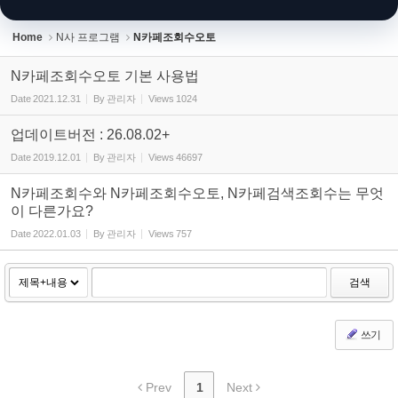
Home
N사 프로그램
N카페조회수오토
N카페조회수오토 기본 사용법
Date
2021.12.31
By
관리자
Views
1024
업데이트버전 : 26.08.02+
Date
2019.12.01
By
관리자
Views
46697
N카페조회수와 N카페조회수오토, N카페검색조회수는 무엇
이 다른가요?
Date
2022.01.03
By
관리자
Views
757
검색
쓰기
Prev
1
Next