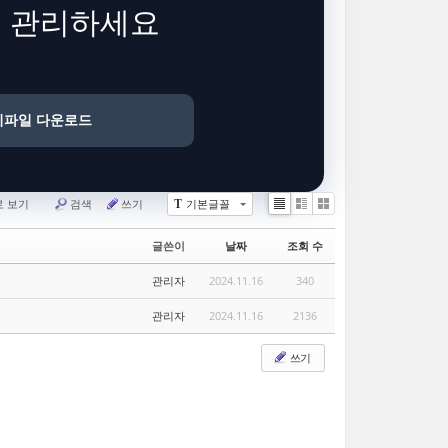
게 관리하세요
치파일 다운로드
로 보기
검색
쓰기
기본글꼴
T
List
Zine
Gallery
글쓴이
날짜
조회 수
관리자
2024.11.16
340
관리자
2024.11.16
2136
쓰기