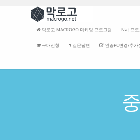
Sketchbook5, 스케치북5
Sketchbook5, 스케치북5
Sketchbook5, 스케치북5
Sketchbook5, 스케치북5
본
문
메
바
뉴
로
토
가
글
막로고 MACROGO 마케팅 프로그램
N사 프
기
하
기
구매신청
질문답변
인증PC변경/추가