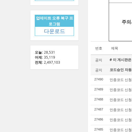
업데이트 오류 복구 프
주의
로그램
다운로드
번호
제목
오늘:
28,531
어제:
35,119
# 이 게시판은
공지
전체:
2,497,103
코드승인 자동
공지
인증코드 신청/n
27490
인증코드 신청/b
27489
인증코드 신청/n
27488
인증코드 신청/b
27487
인증코드 신청/n
27486
인증코드 신청/b
27485