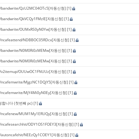
andwrite/QzU2MC04OTc5[자동신청]
[1]
andwrite/QkVCQy1FMzlE[자동신청]
[1]
andwrite/OUMxRS0yN0Yw[자동신청]
[1]
cafeattend/NDBBOC05RDcx[자동신청]
[1]
andwrite/N0M0Ri0zMEMw[자동신청]
[1]
andwrite/N0M0Ri0zMEMw[자동신청]
[1]
2itemup/OUUwOC1FNUUz[자동신청]
[1]
cafemwrite/MjgzNC1DQjY5[자동신청]
[1]
cafemwrite/MjY4Mi0yN0Ey[자동신청]
[1]
합니다 (첫번째 pc)
[1]
cafenew/MUM1My1ERUQy[자동신청]
[1]
cafesearchhit/ODY1OS1FOEY3[자동신청]
[1]
utoncafehit/NEEzQy1COEY1[자동신청]
[1]