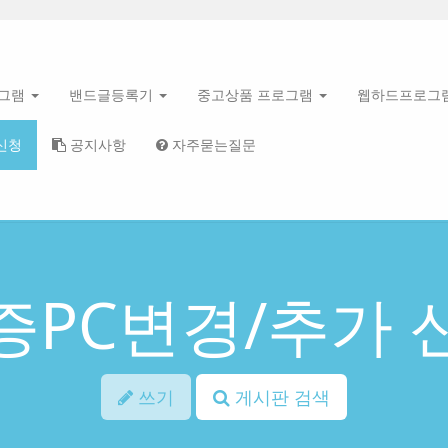
로그램
밴드글등록기
중고상품 프로그램
웹하드프로그
신청
공지사항
자주묻는질문
증PC변경/추가 
쓰기
게시판 검색