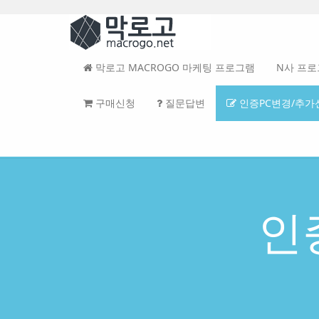
본
문
메
바
뉴
로
토
가
글
막로고 MACROGO 마케팅 프로그램
N사 프
기
하
기
구매신청
질문답변
인증PC변경/추가
인