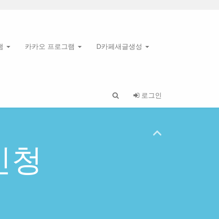
램
카카오 프로그램
D카페새글생성
로그인
신청