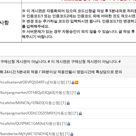
※ 이 게시판은 자동화되어 있으며 코드신청글 작성 후 5분내외로 처리
※ 인증코드1 또는 인증코드2에는 인증코드 외에 어떠한 것도 적으시면
※ 변경 또는 추가하실 코드만 입력하시면 됩니다. 인증코드1만 변경하
사항
를 입력해주세요.
※ 서버문제가 있는 경우 자동승인이 되지 않을 수 있습니다. 글 작성 
해주시기 바랍니다.
 구매신청 게시판이 아닙니다. # 이 게시판은 구매신청 게시판이 아닙니다. #
화 24시간 5분내외 적용 / 30분이상 적용안될시 영업시간에 톡상담으로 문의
cafeattend/OEVFQS04RTcy[자동신청]
[1]
unjangmarket/OThBQy03Qjk0[자동신청]
[1]
cafehit/M0NCNy1ERkE0[자동신청]
[1]
unjangmarket/ODhCOS05M0I1[자동신청]
[1]
cafehit/QUVFMC1GM0Ix[자동신청]
[1]
andwrite/MjYyMC1ENDY4[자동신청]
[1]