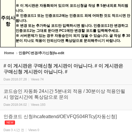
※ 이 게시판은 자동화되어 있으며 코드신청글 작성 후 5분내외로 처리됩
니다.
※ 인증코드1 또는 인증코드2에는 인증코드 외에 어떠한 것도 적으시면 안
주의사
됩니다.
항
※ 변경 또는 추가하실 코드만 입력하시면 됩니다. 인증코드1만 변경하고
인증코드2는 그대로 둔다면 PC1에만 변경할 코드를 입력해주세요.
※ 서버문제가 있는 경우 자동승인이 되지 않을 수 있습니다. 글 작성 후 30
분이 지나도 적용이 안되신다면 톡상담으로 문의해주시기 바랍니다.
Home
인증PC변경/추가신청|fa-edit
# 이 게시판은 구매신청 게시판이 아닙니다. # 이 게시판은
구매신청 게시판이 아닙니다. #
Date
2018.07.28
Views
74
코드승인 자동화 24시간 5분내외 적용 / 30분이상 적용안될
시 영업시간에 톡상담으로 문의
Date
2018.04.02
Views
193
인증코드 신청/ncafeattend/OEVFQS04RTcy[자동신청]
NEW
Date
3 시간 전
Views
0