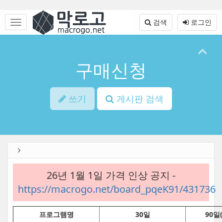
Sketchbook5, 스케치북5
Sketchbook5, 스케치북5
본
문
메
검색
로그인
바
뉴
로
토
가
글
기
하
구매신청
기
쓰기
게시판 검색
26년 1월 1일 가격 인상 공지 -
https://macrogo.net/board_pqeK91/431736
프로그램명
30일
90일