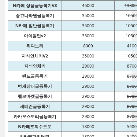
N카페 상품글등록기V3
46000
13800
중고나라웹글등록기
35000
1050
N카페 일반글등록기
35000
1050
아이템업v2
35000
1050
위디노리
8000
4100
지식인체커V2
35000
1050
지식인체커
29000
8700
밴드글등록기
29000
8700
번개장터글등록기
29000
8700
헬로마켓글등록기
29000
8700
세티즌글등록기
29000
8700
카카오스토리글등록기
29000
8700
N카페조회수오토
18000
5400
N카페가입탈퇴
18000
5400