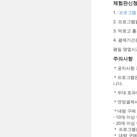
체험판신
1. '
프로그램
2. 프로그
3. 막로고
4. 결제기
평일 영업시
주의사항
＊공지사항 
＊프로그램은
니다.
＊두대 초과
＊연장결제시
＊대량 구매 
- 10개 이상
- 20개 이상
＊ 프로그램을
＊ 대량 구