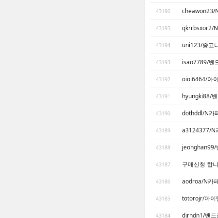
cheawon2
43196
qkrrbsxor
43195
uni123/중
43194
isao7789
43193
oioi6464/
43192
hyungki8
43191
dothddl/N
43190
a3124377
43189
jeonghan
43188
구매신청 합니
43187
aodroa/N
43186
totorojr/아
43185
djrndn1/
43184