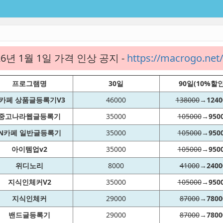
26년 1월 1일 가격 인상 공지 -
https://macrogo.ne
프로그램명
30일
90일(10%할인
카페 상품글등록기V3
46000
138000
→
1240
중고나라웹글등록기
35000
105000
→
950
N카페 일반글등록기
35000
105000
→
950
아이템업v2
35000
105000
→
950
위디노리
8000
41000
→
2400
지식인체커V2
35000
105000
→
950
지식인체커
29000
87000
→
7800
밴드글등록기
29000
87000
→
7800