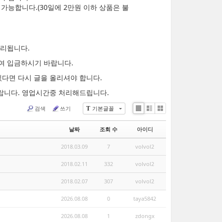
가능합니다.(30일에 2만원 이하 상품은 불
처리됩니다.
여 입금하시기 바랍니다.
있다면 다시 글을 올리셔야 합니다.
랍니다. 영업시간중 처리해드립니다.
검색
쓰기
기본글꼴
T
List
Zine
Gallery
날짜
조회 수
아이디
2018.03.09
7
volvol2
2018.02.11
332
volvol2
2018.02.07
307
volvol2
2026.08.08
0
taya5842
2026.08.08
1
zdongx