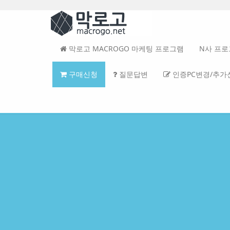
Sketchbook5, 스케치북5
Sketchbook5, 스케치북5
Sketchbook5, 스케치북5
Sketchbook5, 스케치북5
본
문
메
바
뉴
로
토
가
글
막로고 MACROGO 마케팅 프로그램
N사 프
기
하
기
구매신청
질문답변
인증PC변경/추가