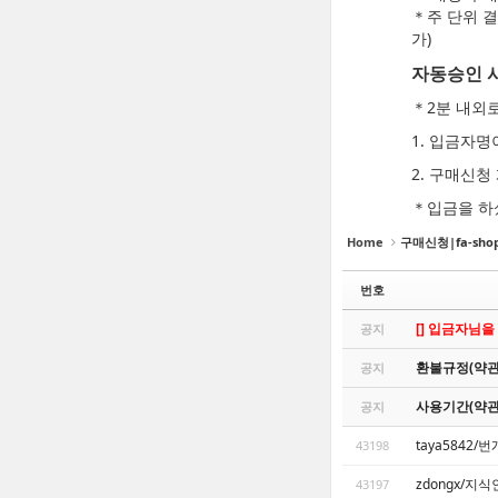
＊주 단위 결
가)
자동승인 
＊2분 내외
1. 입금자
2. 구매신
＊입금을 하
Home
구매신청|fa-shopp
번호
[] 입금자님을
공지
환불규정(약관
공지
사용기간(약관
공지
taya5842
43198
zdongx/지
43197