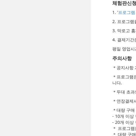
체험판신
1. '
프로그램
2. 프로그
3. 막로고
4. 결제기
평일 영업시
주의사항
＊공지사항 
＊프로그램은
니다.
＊두대 초과
＊연장결제시
＊대량 구매 
- 10개 이상
- 20개 이상
＊ 프로그램을
＊ 대량 구