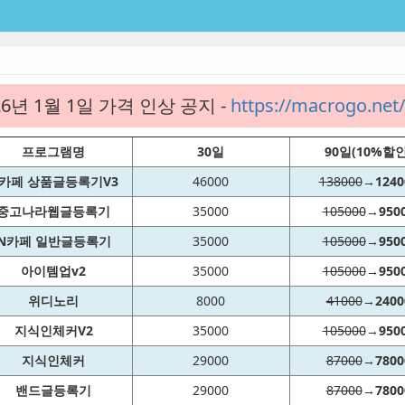
26년 1월 1일 가격 인상 공지 -
https://macrogo.ne
프로그램명
30일
90일(10%할인
카페 상품글등록기V3
46000
138000
→
1240
중고나라웹글등록기
35000
105000
→
950
N카페 일반글등록기
35000
105000
→
950
아이템업v2
35000
105000
→
950
위디노리
8000
41000
→
2400
지식인체커V2
35000
105000
→
950
지식인체커
29000
87000
→
7800
밴드글등록기
29000
87000
→
7800