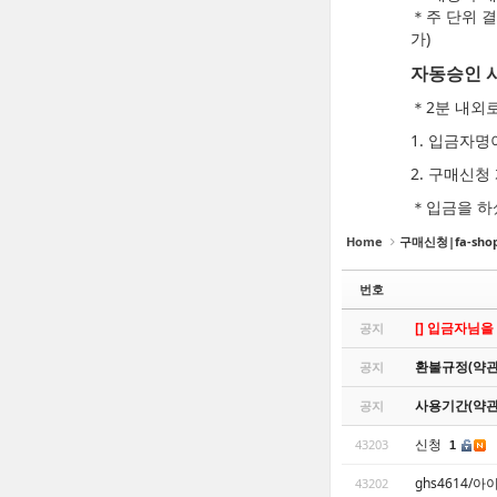
＊주 단위 결
가)
자동승인 
＊2분 내외
1. 입금자
2. 구매신
＊입금을 하
Home
구매신청|fa-shopp
번호
[] 입금자님을
공지
환불규정(약관
공지
사용기간(약관
공지
신청
43203
1
ghs4614/아
43202