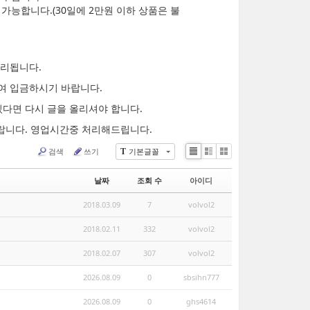
가능합니다.(30일에 2만원 이하 상품은 불
처리됩니다.
여 입금하시기 바랍니다.
있다면 다시 글을 올리셔야 합니다.
랍니다. 영업시간중 처리해드립니다.
검색
쓰기
기본글꼴
T
List
Zine
Gallery
날짜
조회 수
아이디
2018.03.09
7
volvol2
2018.02.11
332
volvol2
2018.02.07
307
volvol2
2026.08.09
0
sbsihn777
2026.08.09
0
ghs4614