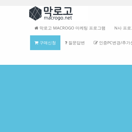
Sketchbook5, 스케치북5
Sketchbook5, 스케치북5
Sketchbook5, 스케치북5
Sketchbook5, 스케치북5
본
문
메
바
뉴
로
토
가
글
막로고 MACROGO 마케팅 프로그램
N사 프
기
하
기
구매신청
질문답변
인증PC변경/추가