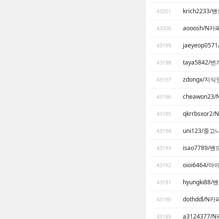
krich2233
43201
aooosh/N
43200
jaeyeop0
43199
taya5842
43198
zdongx/지
43197
cheawon2
43196
qkrrbsxor
43195
uni123/중
43194
isao7789
43193
oioi6464/
43192
hyungki8
43191
dothddl/N
43190
a3124377
43189