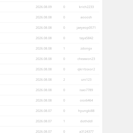
2026.08.09
0
krich2233
2026.08.08
0
aooosh
2026.08.08
0
jaeyeop0571
2026.08.08
0
taya5842
2026.08.08
1
zdongx
2026.08.08
0
cheawon23
2026.08.08
0
qkrrbsxor2
2026.08.08
2
uni123
2026.08.08
0
isao7789
2026.08.08
0
oioi6464
2026.08.07
0
hyungki88
2026.08.07
1
dothddl
2026.08.07
0
a3124377