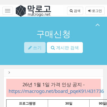
본
문
메
검색
로그인
바
뉴
로
토
가
글
기
하
구매신청
기
쓰기
게시판 검색
26년 1월 1일 가격 인상 공지 -
https://macrogo.net/board_pqeK91/431736
프로그램명
30일
90일