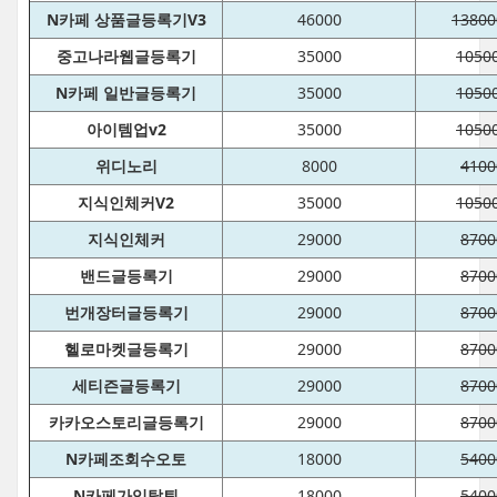
N카페 상품글등록기V3
46000
13800
중고나라웹글등록기
35000
1050
N카페 일반글등록기
35000
1050
아이템업v2
35000
1050
위디노리
8000
4100
지식인체커V2
35000
1050
지식인체커
29000
8700
밴드글등록기
29000
8700
번개장터글등록기
29000
8700
헬로마켓글등록기
29000
8700
세티즌글등록기
29000
8700
카카오스토리글등록기
29000
8700
N카페조회수오토
18000
5400
N카페가입탈퇴
18000
5400