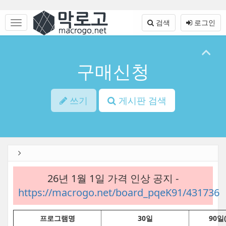
Sketchbook5, 스케치북5
Sketchbook5, 스케치북5
본
문
메
검색
로그인
바
뉴
로
토
가
글
기
하
구매신청
기
쓰기
게시판 검색
26년 1월 1일 가격 인상 공지 -
https://macrogo.net/board_pqeK91/431736
프로그램명
30일
90일