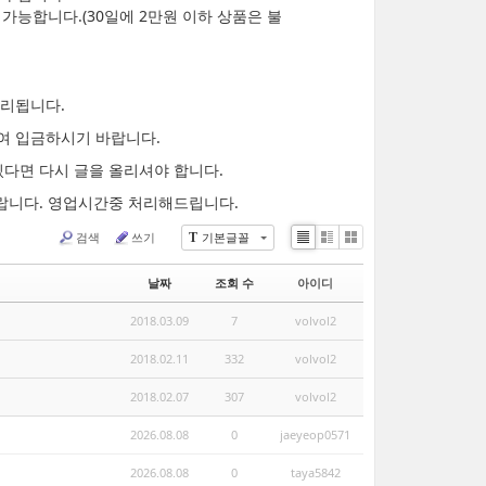
가능합니다.(30일에 2만원 이하 상품은 불
처리됩니다.
여 입금하시기 바랍니다.
있다면 다시 글을 올리셔야 합니다.
랍니다. 영업시간중 처리해드립니다.
검색
쓰기
기본글꼴
T
List
Zine
Gallery
날짜
조회 수
아이디
2018.03.09
7
volvol2
2018.02.11
332
volvol2
2018.02.07
307
volvol2
2026.08.08
0
jaeyeop0571
2026.08.08
0
taya5842