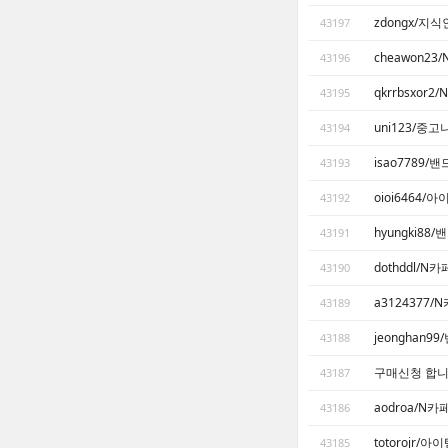
zdongx/지
43197
cheawon2
43196
qkrrbsxor
43195
uni123/중
43194
isao7789
43193
oioi6464/
43192
hyungki8
43191
dothddl/N
43190
a3124377
43189
jeonghan
43188
구매신청 합니
43187
aodroa/N
43186
totorojr/아
43185