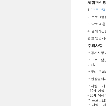
체험판신
1. '
프로그램
2. 프로그
3. 막로고
4. 결제기
평일 영업시
주의사항
＊공지사항 
＊프로그램은
니다.
＊두대 초과
＊연장결제시
＊대량 구매 
- 10개 이상
- 20개 이상
＊ 프로그램을
＊ 대량 구