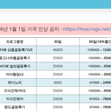
26년 1월 1일 가격 인상 공지 -
https://macrogo.ne
프로그램명
30일
90일(10%할인
카페 상품글등록기V3
46000
138000
→
1240
중고나라웹글등록기
35000
105000
→
950
N카페 일반글등록기
35000
105000
→
950
아이템업v2
35000
105000
→
950
위디노리
8000
41000
→
2400
지식인체커V2
35000
105000
→
950
지식인체커
29000
87000
→
7800
밴드글등록기
29000
87000
→
7800