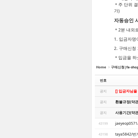
＊주 단위 결
가)
자동승인 
＊2분 내외
1. 입금자
2. 구매신
＊입금을 하
Home
구매신청|fa-shopp
번호
[] 입금자님을
공지
환불규정(약관
공지
사용기간(약관
공지
jaeyeop0
43199
taya5842
43198