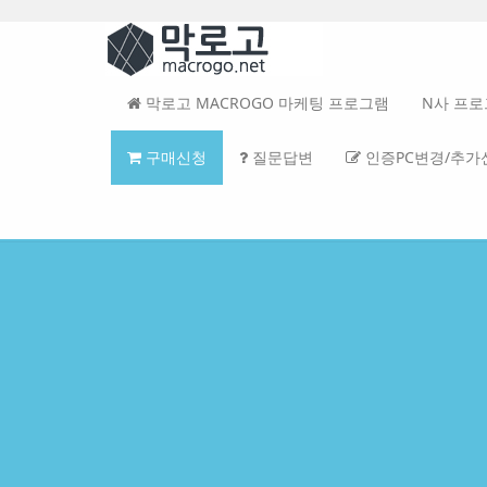
본
문
메
바
뉴
로
토
가
글
막로고 MACROGO 마케팅 프로그램
N사 프
기
하
기
구매신청
질문답변
인증PC변경/추가