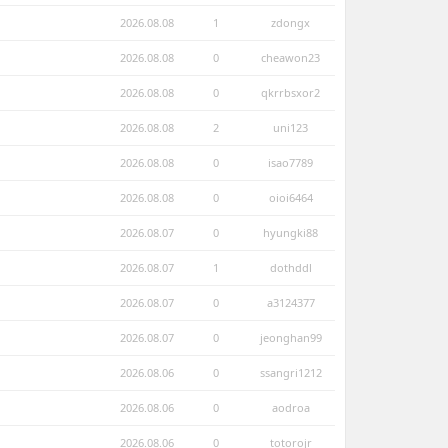
2026.08.08
1
zdongx
2026.08.08
0
cheawon23
2026.08.08
0
qkrrbsxor2
2026.08.08
2
uni123
2026.08.08
0
isao7789
2026.08.08
0
oioi6464
2026.08.07
0
hyungki88
2026.08.07
1
dothddl
2026.08.07
0
a3124377
2026.08.07
0
jeonghan99
2026.08.06
0
ssangri1212
2026.08.06
0
aodroa
2026.08.06
0
totorojr