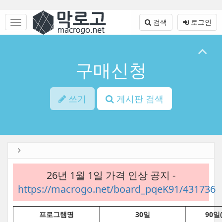
Sketchbook5, 스케치북5
Sketchbook5, 스케치북5
본
문
메
검색
로그인
바
뉴
로
토
가
글
기
하
구매신청
기
쓰기
게시판 검색
26년 1월 1일 가격 인상 공지 -
https://macrogo.net/board_pqeK91/431736
프로그램명
30일
90일