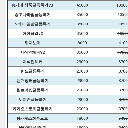
N카페 상품글등록기V3
46000
13800
중고나라웹글등록기
35000
1050
N카페 일반글등록기
35000
1050
아이템업v2
35000
1050
위디노리
8000
4100
지식인체커V2
35000
1050
지식인체커
29000
8700
밴드글등록기
29000
8700
번개장터글등록기
29000
8700
헬로마켓글등록기
29000
8700
세티즌글등록기
29000
8700
카카오스토리글등록기
29000
8700
N카페조회수오토
18000
5400
N카페가입탈퇴
18000
5400