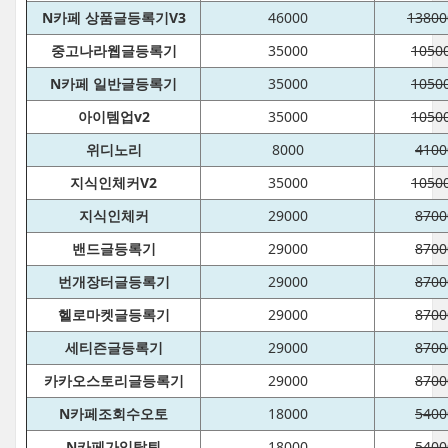
N카페 상품글등록기V3
46000
13800
중고나라웹글등록기
35000
1050
N카페 일반글등록기
35000
1050
아이템업v2
35000
1050
위디노리
8000
4100
지식인체커V2
35000
1050
지식인체커
29000
8700
밴드글등록기
29000
8700
번개장터글등록기
29000
8700
헬로마켓글등록기
29000
8700
세티즌글등록기
29000
8700
카카오스토리글등록기
29000
8700
N카페조회수오토
18000
5400
N카페가입탈퇴
18000
5400