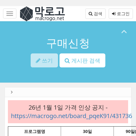
Sketchbook5, 스케치북5
Sketchbook5, 스케치북5
본
문
메
검색
로그인
바
뉴
로
토
가
글
기
하
구매신청
기
쓰기
게시판 검색
26년 1월 1일 가격 인상 공지 -
https://macrogo.net/board_pqeK91/431736
프로그램명
30일
90일