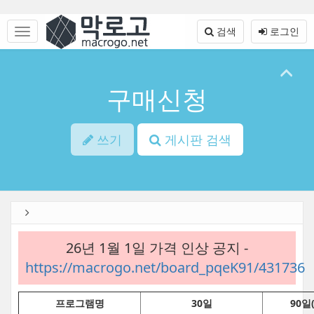
Sketchbook5, 스케치북5
Sketchbook5, 스케치북5
본
문
메
검색
로그인
바
뉴
로
토
가
글
기
하
구매신청
기
쓰기
게시판 검색
26년 1월 1일 가격 인상 공지 -
https://macrogo.net/board_pqeK91/431736
프로그램명
30일
90일