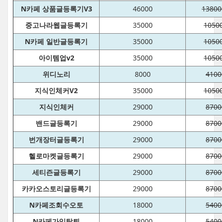
N카페 상품글등록기V3
46000
13800
중고나라웹글등록기
35000
1050
N카페 일반글등록기
35000
1050
아이템업v2
35000
1050
위디노리
8000
4100
지식인체커V2
35000
1050
지식인체커
29000
8700
밴드글등록기
29000
8700
번개장터글등록기
29000
8700
헬로마켓글등록기
29000
8700
세티즌글등록기
29000
8700
카카오스토리글등록기
29000
8700
N카페조회수오토
18000
5400
N카페가입탈퇴
18000
5400