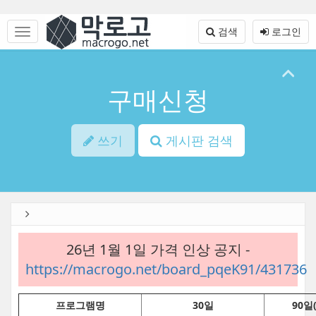
Sketchbook5, 스케치북5
Sketchbook5, 스케치북5
본
문
메
검색
로그인
바
뉴
로
토
가
글
기
하
구매신청
기
쓰기
게시판 검색
26년 1월 1일 가격 인상 공지 -
https://macrogo.net/board_pqeK91/431736
프로그램명
30일
90일