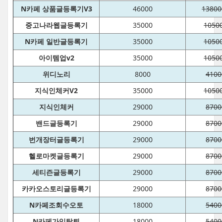
N카페 상품글등록기V3
46000
13800
중고나라웹글등록기
35000
1050
N카페 일반글등록기
35000
1050
아이템업v2
35000
1050
위디노리
8000
4100
지식인체커V2
35000
1050
지식인체커
29000
8700
밴드글등록기
29000
8700
번개장터글등록기
29000
8700
헬로마켓글등록기
29000
8700
세티즌글등록기
29000
8700
카카오스토리글등록기
29000
8700
N카페조회수오토
18000
5400
N카페가입탈퇴
18000
5400