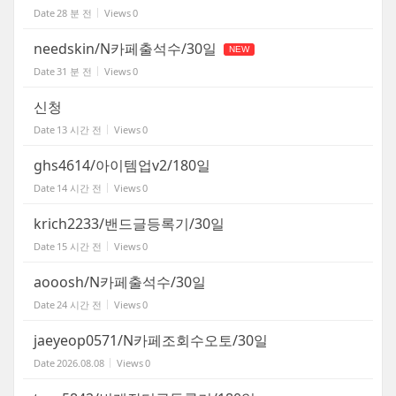
Date
28 분 전
Views
0
needskin/N카페출석수/30일
NEW
Date
31 분 전
Views
0
신청
Date
13 시간 전
Views
0
ghs4614/아이템업v2/180일
Date
14 시간 전
Views
0
krich2233/밴드글등록기/30일
Date
15 시간 전
Views
0
aooosh/N카페출석수/30일
Date
24 시간 전
Views
0
jaeyeop0571/N카페조회수오토/30일
Date
2026.08.08
Views
0