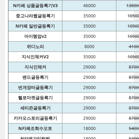
N카페 상품글등록기V3
46000
13800
중고나라웹글등록기
35000
1050
N카페 일반글등록기
35000
1050
아이템업v2
35000
1050
위디노리
8000
4100
지식인체커V2
35000
1050
지식인체커
29000
8700
밴드글등록기
29000
8700
번개장터글등록기
29000
8700
헬로마켓글등록기
29000
8700
세티즌글등록기
29000
8700
카카오스토리글등록기
29000
8700
N카페조회수오토
18000
5400
N카페가입탈퇴
18000
5400