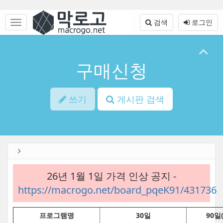
Sketchbook5, 스케치북5
Sketchbook5, 스케치북5
본
문
메
검색
로그인
바
뉴
로
토
가
글
기
하
구매신청
기
쓰기
게시판 검색
26년 1월 1일 가격 인상 공지 -
https://macrogo.net/board_pqeK91/431736
프로그램명
30일
90일